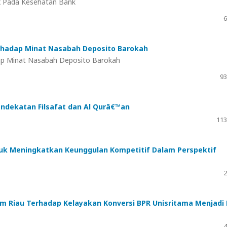
x Pada Kesehatan Bank
6
erhadap Minat Nasabah Deposito Barokah
dap Minat Nasabah Deposito Barokah
93
endekatan Filsafat dan Al Qurâ€™an
113
uk Meningkatkan Keunggulan Kompetitif Dalam Perspektif
2
lam Riau Terhadap Kelayakan Konversi BPR Unisritama Menjadi
4