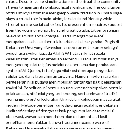
values. Despite some simplifications in the ritual, the community
strives to maintain its philosophical significance. The conclusion
of this study is that the mengampo were' tradition in Unyi Village
plays a crucial role in maintaining local cultural identity while
strengthening social cohesion. Its preservation requires support
from the younger generation and creative adaptation to remain
relevant amidst social change. Tradisi mengampo were’
merupakan salah satu bentuk kearifan lokal masyarakat Bugis di
Kelurahan Unyi yang diwariskan secara turun-temurun sebagai
wujud rasa syukur kepada Allah SWT atas nikmat rezeki,
keselamatan, atau keberhasilan tertentu. Tradisi ini tidak hanya
mengandung nilai religius melalui doa bersama dan pembacaan
ayat suci Al-Qur’an, tetapi juga nilai sosial berupa penguatan
solidaritas dan silaturahmi antarwarga. Namun, modernisasi dan
pergeseran nilai budaya menimbulkan tantangan bagi pelestarian
tradisi ini. Penelitian ini bertujuan untuk mendeskripsikan bentuk
pelaksanaan, nilai-nilai yang terkandung, serta relevansi tradisi
mengampo were’ di Kelurahan Unyi dalam kehidupan masyarakat
modern. Metode penelitian yang digunakan adalah pendekatan
kualitatif deskriptif dengan teknik pengumpulan data melalui
observasi, wawancara mendalam, dan dokumentasi. Hasil
penelitian menunjukkan bahwa tradisi mengampo were’ di
Kelurahan Unyi masih dilaksanakan secara rutin pada momen-