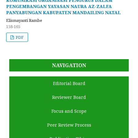
KOMUNIKASI ORGANISASI PENGURUS DALAM
PENGEMBANGAN YAYASAN NAURA AZ-ZALFA
PANYABUNGAN KABUPATEN MANDAILING NATAL
Elismayanti Rambe
158-165
PDF
NAVIGATION
Editorial Board
Reviewer Board
Focus and Scope
Peer Review Process