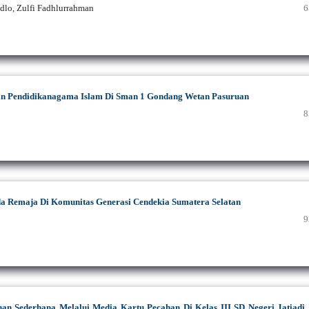
dlo, Zulfi Fadhlurrahman
6
n Pendidikanagama Islam Di Sman 1 Gondang Wetan Pasuruan
8
a Remaja Di Komunitas Generasi Cendekia Sumatera Selatan
9
an Sederhana Melalui Media Kartu Pecahan Di Kelas III SD Negeri Jatiadi 