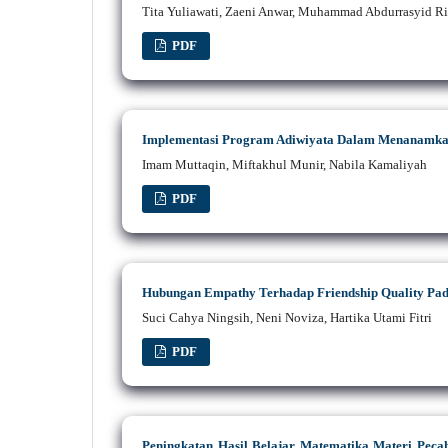
Tita Yuliawati, Zaeni Anwar, Muhammad Abdurrasyid Ri
PDF
Implementasi Program Adiwiyata Dalam Menanamka
Imam Muttaqin, Miftakhul Munir, Nabila Kamaliyah
PDF
Hubungan Empathy Terhadap Friendship Quality Pad
Suci Cahya Ningsih, Neni Noviza, Hartika Utami Fitri
PDF
Peningkatan Hasil Belajar Matematika Materi Pecah