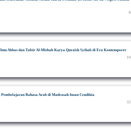
9
ir Ibnu Abbas dan Tafsir Al-Misbah Karya Quraish Syihab di Era Kontemporer
10
 Pembelajaran Bahasa Arab di Madrasah Insan Cendikia
32