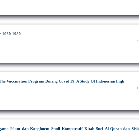
e 1960-1980
4
The Vaccination Program During Covid 19: A Study Of Indonesian Fiqh
5
ama Islam dan Konghucu: Studi Komparatif Kitab Suci Al-Quran dan Sish