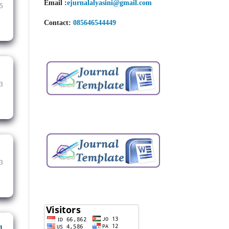
Email
:
ejurnalalyasini@gmail.com
5
Contact:
085646544449
3
3
1