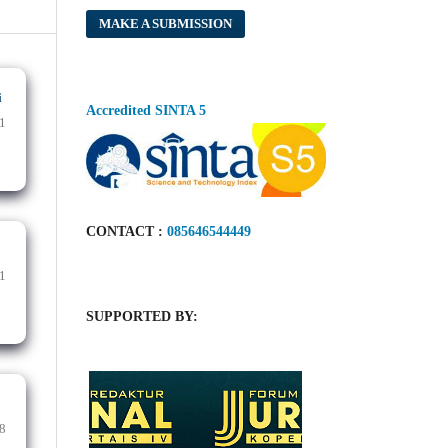
MAKE A SUBMISSION
i
Accredited SINTA 5
1
CONTACT :
085646544449
1
SUPPORTED BY:
8