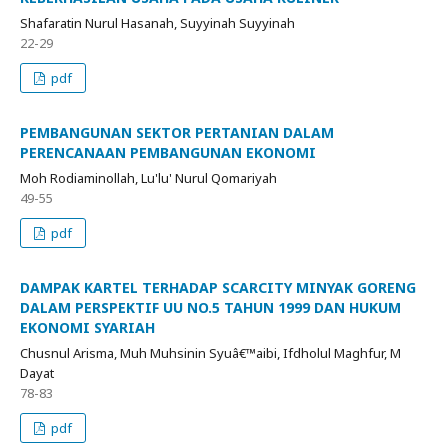
Shafaratin Nurul Hasanah, Suyyinah Suyyinah
22-29
pdf
PEMBANGUNAN SEKTOR PERTANIAN DALAM
PERENCANAAN PEMBANGUNAN EKONOMI
Moh Rodiaminollah, Lu'lu' Nurul Qomariyah
49-55
pdf
DAMPAK KARTEL TERHADAP SCARCITY MINYAK GORENG
DALAM PERSPEKTIF UU NO.5 TAHUN 1999 DAN HUKUM
EKONOMI SYARIAH
Chusnul Arisma, Muh Muhsinin Syuâ€™aibi, Ifdholul Maghfur, M
Dayat
78-83
pdf