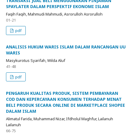
TRANSAKSI JUAL BELI MENGGUNAKAN PINJAMAN
SPAYLATER DALAM PERSPEKTIF EKONOMI ISLAM
Faqih Faqih, Mahmudi Mahmudi, Asrorulloh Asrorulloh
01-21
pdf
ANALISIS HUKUM WARIS ISLAM DALAM RANCANGAN UU
WARIS
Masykurotus Syarifah, Wilda Aluf
41-48
pdf
PENGARUH KUALITAS PRODUK, SISTEM PEMBAYARAN
COD DAN KEPERCAYAAN KONSUMEN TERHADAP MINAT
BELI PRODUK SECARA ONLINE DI MARKETPLACE SHOPEE
DALAM ISLAM
Alimatul Farida, Muhammad Nizar, Ifdholul Maghfur, Lailanuh
Lailanuh
66-75