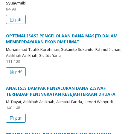
Syuâ€™aibi
84-98
pdf
OPTIMALISASI PENGELOLAAN DANA MASJID DALAM
MEMBERDAYAKAN EKONOMI UMAT
Muhammad Taufik Kurohman, Sukamto Sukamto, Fahmul Iltiham,
Aslikhah Aslikhah, Siti Ida Yanti
111-123
pdf
ANALISIS DAMPAK PENYALURAN DANA ZISWAF
TERHADAP PENINGKATAN KESEJAHTERAAN DHUAFA
M. Dayat, Aslikhah Aslikhah, Alimatul Farida, Hendri Wahyudi
140-148
pdf