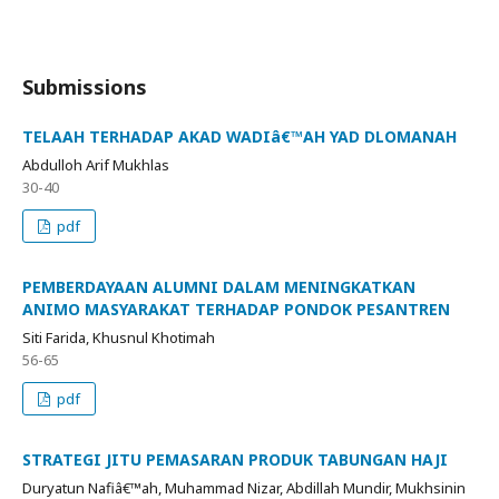
Submissions
TELAAH TERHADAP AKAD WADIâ€™AH YAD DLOMANAH
Abdulloh Arif Mukhlas
30-40
pdf
PEMBERDAYAAN ALUMNI DALAM MENINGKATKAN
ANIMO MASYARAKAT TERHADAP PONDOK PESANTREN
Siti Farida, Khusnul Khotimah
56-65
pdf
STRATEGI JITU PEMASARAN PRODUK TABUNGAN HAJI
Duryatun Nafiâ€™ah, Muhammad Nizar, Abdillah Mundir, Mukhsinin