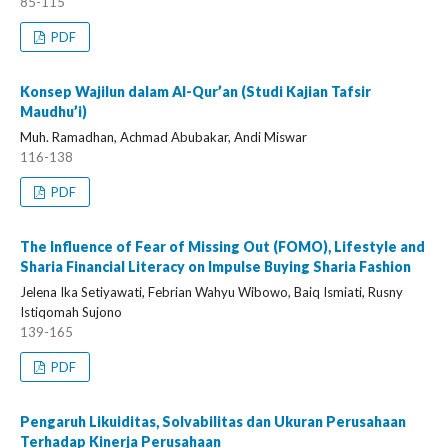
85-115
PDF
Konsep Wajilun dalam Al-Qur’an (Studi Kajian Tafsir
Maudhu’i)
Muh. Ramadhan, Achmad Abubakar, Andi Miswar
116-138
PDF
The Influence of Fear of Missing Out (FOMO), Lifestyle and
Sharia Financial Literacy on Impulse Buying Sharia Fashion
Jelena Ika Setiyawati, Febrian Wahyu Wibowo, Baiq Ismiati, Rusny
Istiqomah Sujono
139-165
PDF
Pengaruh Likuiditas, Solvabilitas dan Ukuran Perusahaan
Terhadap Kinerja Perusahaan