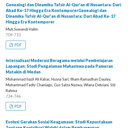
Genealogi dan Dinamika Tafsir Al-Qur’an di Nusantara: Dari
Abad Ke-17 Hingga Era KontemporerGenealogi dan
Dinamika Tafsir Al-Qur’an di Nusantara: Dari Abad Ke-17
Hingga Era Kontemporer
Muh.Suwandi Halim
709-733
PDF
Internalisasi Moderasi Beragama melalui Pembelajaran
Lapangan: Studi Pengalaman Mahasiswa pada Pameran
Matakin di Medan
Muhammad hazil Ali Kahar, Husna Sari, Ilham Ramadhan Daulay,
Muhammad Fadly Chaniago, Gus Salza Nazwa, Wiana Delviani, Siti
Rahma
734-746
PDF
Evolusi Gerakan Sosial Keagamaan: Studi Kepustakaan
Tentang Kontribusi Walubi dalam Pembangunan